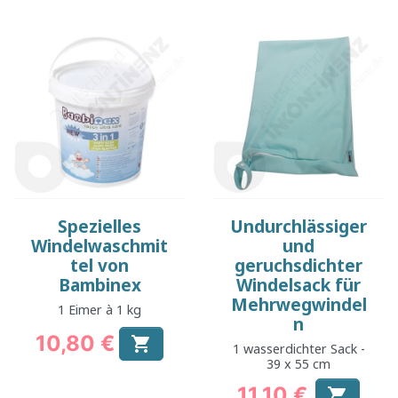
Spezielles
Undurchlässiger
Windelwaschmit
und
tel von
geruchsdichter
Bambinex
Windelsack für
Mehrwegwindel
1 Eimer à 1 kg
n
10,80 €

1 wasserdichter Sack -
Preis
39 x 55 cm
11,10 €
