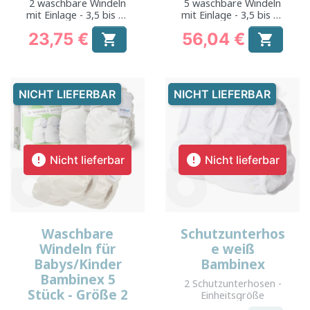
2 waschbare Windeln
5 waschbare Windeln
mit Einlage - 3,5 bis 10
mit Einlage - 3,5 bis 10
kg
kg
23,75 €
56,04 €


Preis
Preis
NICHT LIEFERBAR
NICHT LIEFERBAR


Nicht lieferbar
Nicht lieferbar
Waschbare
Schutzunterhos
Windeln für
e weiß
Babys/Kinder
Bambinex
Bambinex 5
2 Schutzunterhosen -
Stück - Größe 2
Einheitsgröße