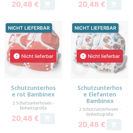
20,48 €
20,48 €


Preis
Preis
NICHT LIEFERBAR
NICHT LIEFERBAR


Nicht lieferbar
Nicht lieferbar
Schutzunterhos
Schutzunterhos
e rot Bambinex
e Elefanten
Bambinex
2 Schutzunterhosen -
Einheitsgröße
2 Schutzunterhosen -
Einheitsgröße
20,48 €

Preis
20,48 €

Preis