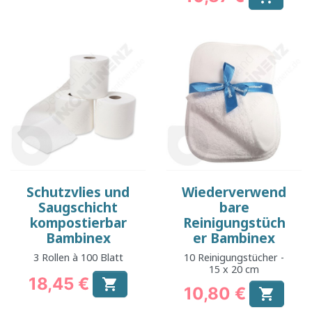
Preis
Schutzvlies und
Wiederverwend
Saugschicht
bare
kompostierbar
Reinigungstüch
Bambinex
er Bambinex
3 Rollen à 100 Blatt
10 Reinigungstücher -
15 x 20 cm
18,45 €

10,80 €
Preis

Preis