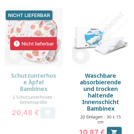
NICHT LIEFERBAR

Nicht lieferbar
Schutzunterhos
Waschbare
e Äpfel
absorbierende
Bambinex
und trocken
haltende
2 Schutzunterhosen -
Innenschicht
Einheitsgröße
Bambinex
20,48 €

Preis
20 Einlagen - 30 x 15
cm
10,87 €
