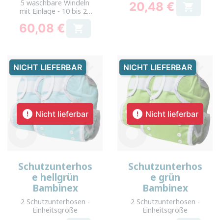
5 waschbare Windeln
20,48 €

mit Einlage - 10 bis 20
Preis
kg
60,08 €

Preis
NICHT LIEFERBAR
NICHT LIEFERBAR


Nicht lieferbar
Nicht lieferbar
Schutzunterhos
Schutzunterhos
e hellgrün
e grün
Bambinex
Bambinex
2 Schutzunterhosen -
2 Schutzunterhosen -
Einheitsgröße
Einheitsgröße