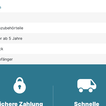
a
zubehörteile
r ab 5 Jahre
ck
pfänger
ichere Zahlung
Schnelle