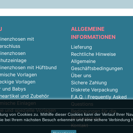
U
ALLGEMEINE
INFORMATIONEN
tinenzhosen mit
erschluss
Lieferung
tinenzhosen
Rechtliche Hinweise
chutzeinlage
Allgemeine
tinenzhosen mit Hüftbund
Geschäftsbedingungen
mische Vorlagen
Über uns
eckige Vorlagen
Sichere Zahlung
r und Babys
Diskrete Verpackung
neartikel und Zubehör
F.A.Q. : Frequently Asked
mische Einlagen
Questions
e und spezielle Vorlagen
Bedingungen für die
g von Cookies zu. Mithilfe dieser Cookies kann der Verlauf Ihrer Nav
Rücksendung
ie bei Ihrem nächsten Besuch erkennen und eine sichere Verbindung he
Kontakt