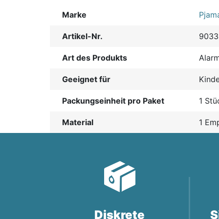
Marke
Pjam
Artikel-Nr.
9033
Art des Produkts
Alarm
Geeignet für
Kinde
Packungseinheit pro Paket
1 Stü
Material
1 Em
Diskrete
S