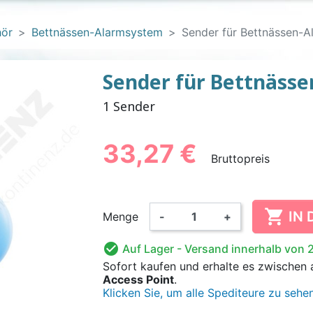
hör
Bettnässen-Alarmsystem
Sender für Bettnässen-
Sender für Bettnäss
1 Sender
E EINLAGEN
LL-SLIP
LHOSEN
CHEN
PVC-UNTERHOSEN FÜR
EINMALHANDSCHUHE
FIXIERHOSEN
BAUMWOLL-
WASCHBAR
BETTN
ÄNNER
KINDER
FÜR ER
ALARM
FÜR 
33,27 €
Bruttopreis

IN
Menge
-
+

Auf Lager
- Versand innerhalb von 
 FÜR KINDER
FERNER UND
ANZÜGE
WASCHBARE WINDELN
HÄNDE- UND
BODY
NAHRUNGSE
KINDERSC
OVE
Sofort kaufen
und erhalte es
zwischen
RISCHER
FLÄCHENDESINFEKTION
FÜR KINDER
Access Point
.
Klicken Sie, um alle Spediteure zu sehe