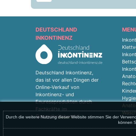
DEUTSCHLAND
MEN
INKONTINENZ
Inkon
Klettv
Inkon
Betts
Inkon
Deutschland Inkontinenz,
Anato
das ist vor allen Dingen der
Recht
Online-Verkauf von
Kinde
Inkontinenz- und
Hygie
Enureseprodukten durch
Anato
Fachkräfte im
Wäsch
Gesundheitsbereich.
Durch die weitere Nutzung dieser Website stimmen Sie der Verwendun
können S