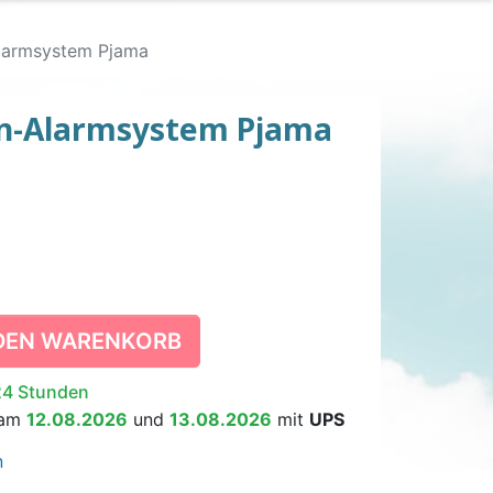
Alarmsystem Pjama
en-Alarmsystem Pjama
UNTERHOSEN
E WINDELN
ÄSSEN-
SCHWIMMWINDELN
TRAINERHÖSCHEN
WINDELEIMER
WACHSENE
SYSTEM
KINDER
 DEN WARENKORB
24 Stunden
RGÄNZUNGSMITTEL
HLAFANZÜGE
RALLS
RUTSCHFESTE SOCKEN
BETTNÄSSEN-
 am
12.08.2026
und
13.08.2026
mit
UPS
ALARMSYSTEM FÜR
KINDER
n