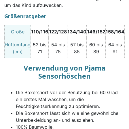
um das Kind aufzuwecken.
Größenratgeber
Größe
110/116
122/128
134/140
146/152
158/164
Hüftumfang
52 bis
54 bis
57 bis
60 bis
64 bis
(cm)
71
75
85
89
91
Verwendung von Pjama
Sensorhöschen
Die Boxershort vor der Benutzung bei 60 Grad
ein erstes Mal waschen, um die
Feuchtigkeitserkennung zu optimieren.
Die Boxershort lässt sich wie eine gewöhnliche
Unterbekleidung an- und ausziehen.
100% Baumwolle.