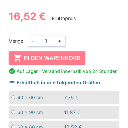
16,52 €
Bruttopreis
Menge
-
+

IN DEN WARENKORB

Auf Lager
- Versand innerhalb von 24 Stunden
straighten
Erhältlich in den folgenden Größen
7,76 €
40 x 60 cm
11,87 €
60 x 90 cm
12,52 €
60 x 60 cm