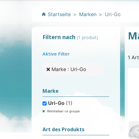
Startseite
Marken
Uri-Go
home
Ma
Filtern nach
(1 produit)
ANATOMISCHE EINLAGEN
HYGIENEARTIKEL UND
KLASSISCHE
PVC-SLIP
ANATOMISCH
BAUMWO
WINDE
LÄTZ
Aktive Filter
1 Art
PFLEGEPRODUKTE
WINDELHOSEN
FÜR FRAUEN
FÜR M
Marke : Uri-Go
Marke
Uri-Go
(1)
Réinitialiser ce groupe
SCHWIMMWINDELN FÜR
KONTINENZHILFEN
BADEANZÜGE
BADEANZÜGE
FLECKENENT
SCHLAF
KINDER
LUFTERF
Art des Produkts