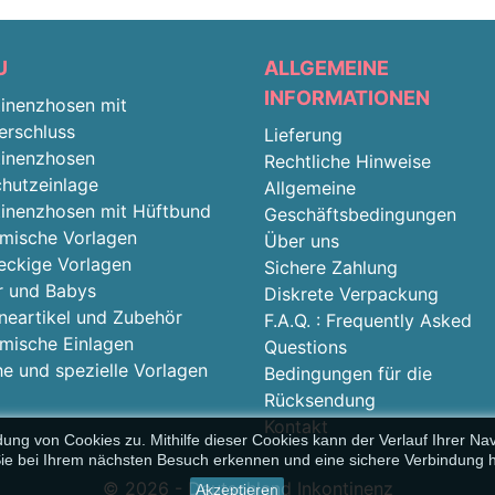
U
ALLGEMEINE
INFORMATIONEN
tinenzhosen mit
erschluss
Lieferung
tinenzhosen
Rechtliche Hinweise
chutzeinlage
Allgemeine
tinenzhosen mit Hüftbund
Geschäftsbedingungen
mische Vorlagen
Über uns
eckige Vorlagen
Sichere Zahlung
r und Babys
Diskrete Verpackung
neartikel und Zubehör
F.A.Q. : Frequently Asked
mische Einlagen
Questions
e und spezielle Vorlagen
Bedingungen für die
Rücksendung
Kontakt
g von Cookies zu. Mithilfe dieser Cookies kann der Verlauf Ihrer Nav
ie bei Ihrem nächsten Besuch erkennen und eine sichere Verbindung he
© 2026 - Deutschland Inkontinenz
Akzeptieren