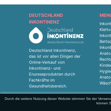
DEUTSCHLAND
MEN
INKONTINENZ
Inkon
Klettv
Inkon
Betts
Inkon
Deutschland Inkontinenz,
Anato
das ist vor allen Dingen der
Recht
Online-Verkauf von
Kinde
Inkontinenz- und
Hygie
Enureseprodukten durch
Anato
Fachkräfte im
Wäsch
Gesundheitsbereich.
Durch die weitere Nutzung dieser Website stimmen Sie der Verwendun
können S