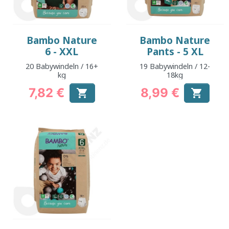
Bambo Nature
Bambo Nature
6 - XXL
Pants - 5 XL
20 Babywindeln / 16+
19 Babywindeln / 12-
kg
18kg
7,82 €
8,99 €


Preis
Preis