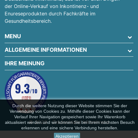
der Online-Verkauf von Inkontinenz- und
Enureseprodukten durch Fachkräfte im
Gesundheitsbereich.
MENU
ALLGEMEINE INFORMATIONEN
IHRE MEINUNG
Durch die weitere Nutzung dieser Website stimmen Sie der
Verwendung von Cookies zu. Mithilfe dieser Cookies kann der
Verlauf Ihrer Navigation gespeichert sowie Ihr Warenkorb
© 2026 - Deutschland Inkontinenz
aktualisiert werden und wir können Sie bei Ihrem nächsten Besuch
erkennen und eine sichere Verbindung herstellen.
Akzeptieren