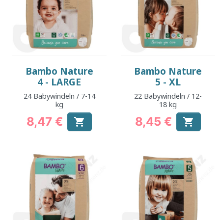
Bambo Nature
Bambo Nature
4 - LARGE
5 - XL
24 Babywindeln / 7-14
22 Babywindeln / 12-
kg
18 kg
8,47 €
8,45 €


Preis
Preis