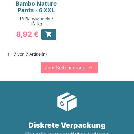
Bambo Nature
Pants - 6 XXL
18 Babywindeln /
18+kg
8,92 €

Preis
1 - 7 von 7 Artikel(n)

Zum Seitenanfang
Diskrete Verpackung