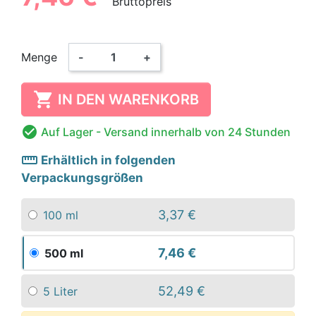
Bruttopreis
Menge
-
+

IN DEN WARENKORB

Auf Lager
- Versand innerhalb von 24 Stunden
straighten
Erhältlich in folgenden
Verpackungsgrößen
3,37 €
100 ml
7,46 €
500 ml
52,49 €
5 Liter