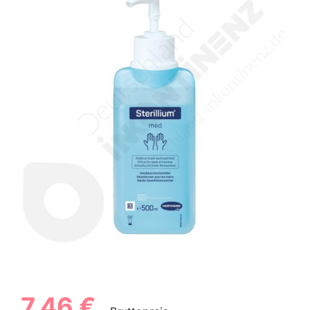
7,46 €