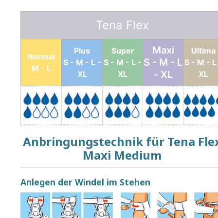
Tena Flex
Maxi
Plus
Super
Ultima
Normal
S - M - L
S - M - L -
S - M - L -
S - M - L
M - L
- XL
XL
XL
XL
Anbringungstechnik für Tena Fle
Maxi Medium
Anlegen der Windel im Stehen