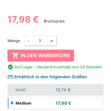
17,98 €
Bruttopreis
Menge
-
+

IN DEN WARENKORB

Auf Lager
- Versand innerhalb von 24 Stunden
straighten
Erhältlich in den folgenden Größen
16,74 €
Small
17,98 €
Medium