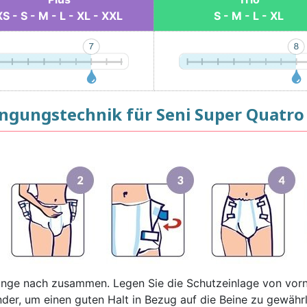
XS - S - M - L - XL - XXL
S - M - L - XL
ngungstechnik für Seni Super Quatro
änge nach zusammen. Legen Sie die Schutzeinlage von vorne
der, um einen guten Halt in Bezug auf die Beine zu gewährl