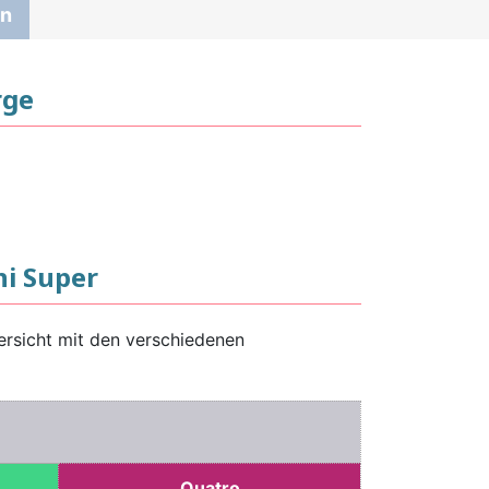
en
rge
i Super
ersicht mit den verschiedenen
Quatro