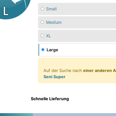
Small
Medium
XL
Large
Auf der Suche nach
einer anderen A
Seni Super
Schnelle Lieferung