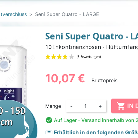
ttverschluss
Seni Super Quatro - LARGE
Seni Super Quatro - 
10 Inkontinenzhosen - Hüftumfang
E EINLAGEN
LL-SLIP
LHOSEN
CHEN
PVC-UNTERHOSEN FÜR
EINMALHANDSCHUHE
FIXIERHOSEN
BAUMWOLL-
WASCHBAR
BETTN
ÄNNER
KINDER
FÜR ER
ALARM
FÜR 
10,07 €
Bruttopreis
(6 Bewertung

IN
Menge
-
+
 FÜR KINDER
FERNER UND
ANZÜGE
WASCHBARE WINDELN
HÄNDE- UND
BODY
NAHRUNGSE
KINDERSC
OVE
RISCHER
FLÄCHENDESINFEKTION
FÜR KINDER

Auf Lager
- Versand innerhalb von 
straighten
Erhältlich in den folgenden Grö