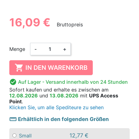
16,09 €
Bruttopreis
Menge
-
+

IN DEN WARENKORB

Auf Lager
- Versand innerhalb von 24 Stunden
Sofort kaufen
und erhalte es
zwischen am
12.08.2026
und
13.08.2026
mit
UPS Access
Point
.
Klicken Sie, um alle Spediteure zu sehen
straighten
Erhältlich in den folgenden Größen
12,77 €
Small