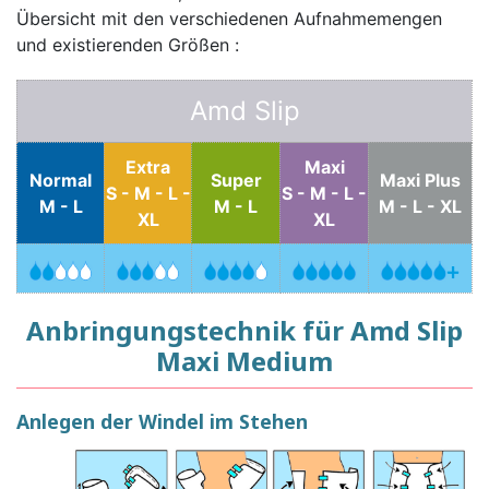
Übersicht mit den verschiedenen Aufnahmemengen
und existierenden Größen :
Amd Slip
Extra
Maxi
Normal
Super
Maxi Plus
S - M - L -
S - M - L -
M - L
M - L
M - L - XL
XL
XL
Anbringungstechnik für Amd Slip
Maxi Medium
Anlegen der Windel im Stehen