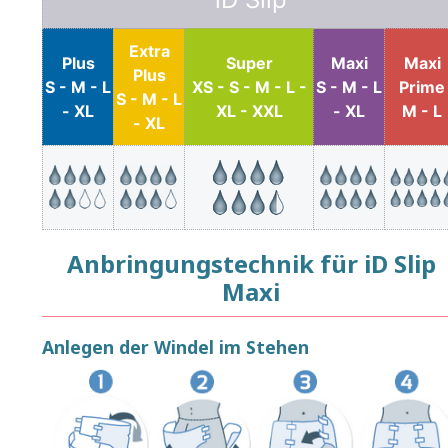
Extra
Plus
Super
Maxi
Maxi
Plus
S - M - L
XS - S - M - L -
S - M - L
Prime
S - M - L
- XL
XL - XXL
- XL
M - L
- XL
Anbringungstechnik für iD Slip
Maxi
Anlegen der Windel im Stehen