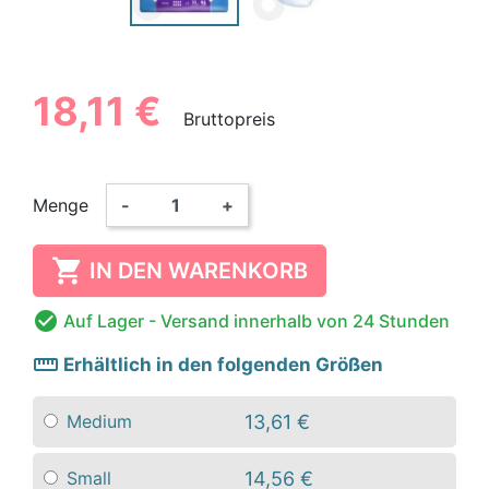
18,11 €
Bruttopreis
Menge
-
+

IN DEN WARENKORB

Auf Lager
- Versand innerhalb von 24 Stunden
straighten
Erhältlich in den folgenden Größen
13,61 €
Medium
14,56 €
Small