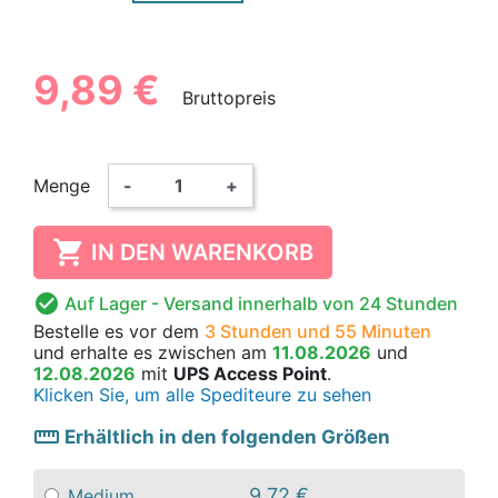
9,89 €
Bruttopreis
Menge
-
+

IN DEN WARENKORB

Auf Lager
- Versand innerhalb von 24 Stunden
Bestelle es vor dem
3 Stunden und 55 Minuten
und erhalte es
zwischen am
11.08.2026
und
12.08.2026
mit
UPS Access Point
.
Klicken Sie, um alle Spediteure zu sehen
straighten
Erhältlich in den folgenden Größen
9,72 €
Medium