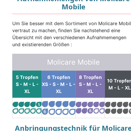
Mobile
Um Sie besser mit dem Sortiment von Molicare Mobi
vertraut zu machen, finden Sie nachstehend eine
Übersicht mit den verschiedenen Aufnahmemengen
und existierenden Größen :
Molicare Mobile
5 Tropfen
6 Tropfen
8 Tropfen
10 Tropfe
S - M - L -
XS - S - M - L -
S - M - L -
M - L - XL
XL
XL
XL
Anbringungstechnik für Molicar