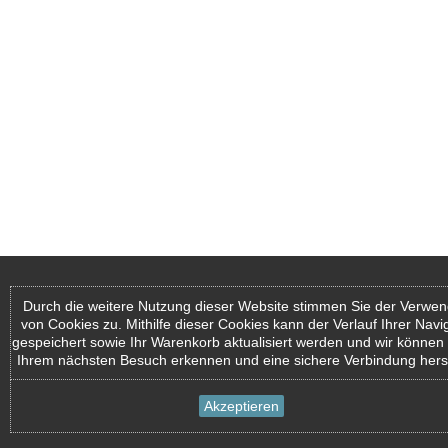
Durch die weitere Nutzung dieser Website stimmen Sie der Verwe
von Cookies zu. Mithilfe dieser Cookies kann der Verlauf Ihrer Navi
gespeichert sowie Ihr Warenkorb aktualisiert werden und wir können 
Ihrem nächsten Besuch erkennen und eine sichere Verbindung herst
Akzeptieren