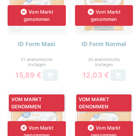


Vom Markt
Vom Markt
genommen
genommen
iD Form Maxi
iD Form Normal
21 anatomische
30 anatomische
Vorlagen
Vorlagen
15,89 €
12,03 €


Preis
Preis
VOM MARKT
VOM MARKT
GENOMMEN
GENOMMEN


Vom Markt
Vom Markt
genommen
genommen