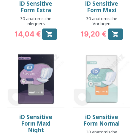
iD Sensitive
iD Sensitive
Form Extra
Form Maxi
30 anatomische
30 anatomische
inleggers
Vorlagen
14,04 €
19,20 €


Preis
Preis
iD Sensitive
iD Sensitive
Form Maxi
Form Normal
Night
30 anatomische