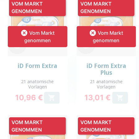
VOM MARKT
VOM MARKT
GENOMMEN
GENOMMEN


Vom Markt
Vom Markt
genommen
genommen
iD Form Extra
iD Form Extra
Plus
21 anatomische
21 anatomische
Vorlagen
Vorlagen
10,96 €
13,01 €


Preis
Preis
VOM MARKT
VOM MARKT
GENOMMEN
GENOMMEN