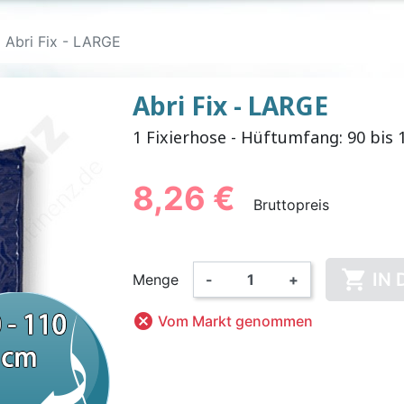
Abri Fix - LARGE
Abri Fix - LARGE
1 Fixierhose - Hüftumfang: 90 bis
E EINLAGEN
LL-SLIP
LHOSEN
CHEN
PVC-UNTERHOSEN FÜR
EINMALHANDSCHUHE
FIXIERHOSEN
BAUMWOLL-
WASCHBAR
BETTN
ÄNNER
KINDER
FÜR ER
ALARM
FÜR 
8,26 €
Bruttopreis

IN
Menge
-
+

Vom Markt genommen
 FÜR KINDER
FERNER UND
ANZÜGE
WASCHBARE WINDELN
HÄNDE- UND
BODY
NAHRUNGSE
KINDERSC
OVE
RISCHER
FLÄCHENDESINFEKTION
FÜR KINDER