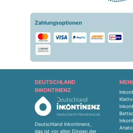
Zahlungsoptionen
DEUTSCHLAND
MEN
INKONTINENZ
Inkon
Klettv
Inkon
Betts
Inkon
Deutschland Inkontinenz,
Anato
das ist vor allen Dingen der