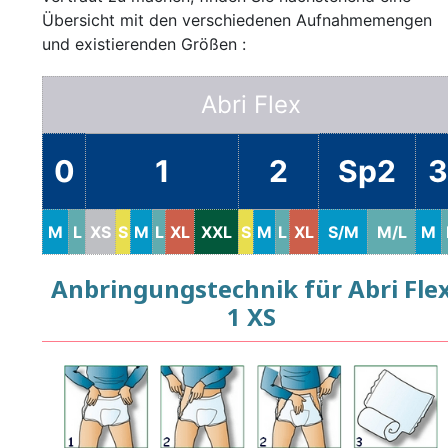
Übersicht mit den verschiedenen Aufnahmemengen
und existierenden Größen :
Abri Flex
0
1
2
Sp2
3
M
L
XS
S
M
L
XL
XXL
S
M
L
XL
S/M
M/L
M
Anbringungstechnik für Abri Fle
1 XS